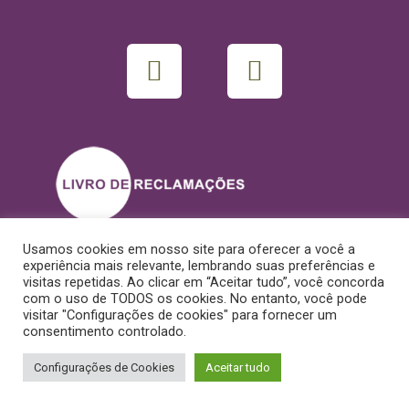
Usamos cookies em nosso site para oferecer a você a
© 2022 All rights reserved. made with love by
Think My Site
-
experiência mais relevante, lembrando suas preferências e
visitas repetidas. Ao clicar em “Aceitar tudo”, você concorda
Powered by
Ipdroid®
com o uso de TODOS os cookies. No entanto, você pode
visitar "Configurações de cookies" para fornecer um
consentimento controlado.
Configurações de Cookies
Aceitar tudo